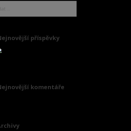
edávání
ejnovější příspěvky
Nejnovější komentáře
rchivy