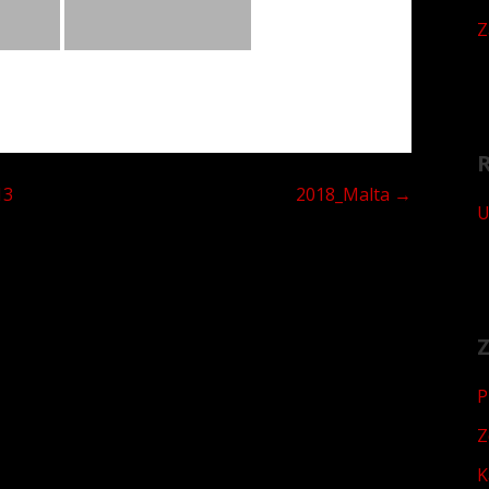
Z
13
2018_Malta →
U
Z
P
Z
K