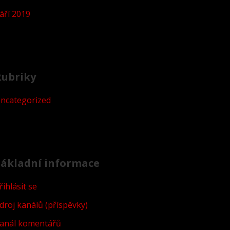
áří 2019
Rubriky
ncategorized
ákladní informace
řihlásit se
droj kanálů (příspěvky)
anál komentářů