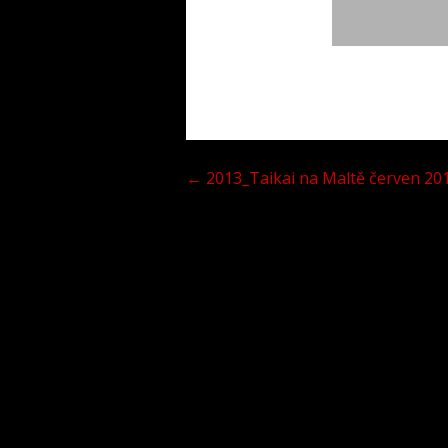
Navigace
← 2013_Taikai na Maltě červen 20
pro
příspěvek