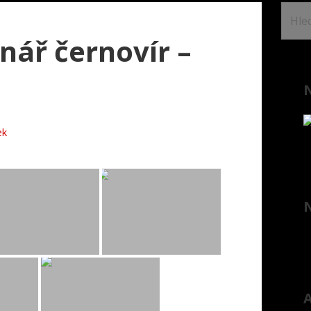
Vyhl
nář černovír –
N
ek
A