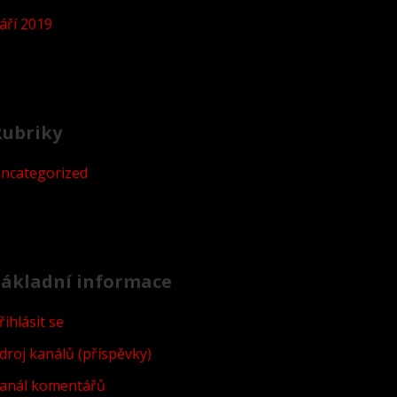
áří 2019
Rubriky
ncategorized
ákladní informace
řihlásit se
droj kanálů (příspěvky)
anál komentářů