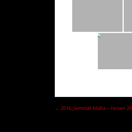
Navigace
← 2016_Seminář Malta – červen 2
pro