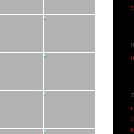
Z
U
Z
P
Z
K