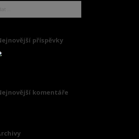
edávání
ejnovější příspěvky
Nejnovější komentáře
rchivy