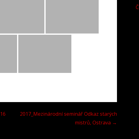
Č
016
2017_Mezinárodní seminář Odkaz starých
mistrů, Ostrava →