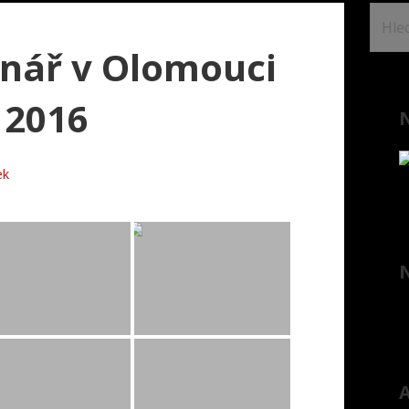
Vyhl
nář v Olomouci
 2016
N
ek
A