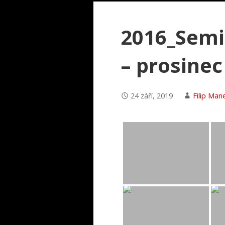
2016_Semi
– prosinec
24 září, 2019
Filip Man